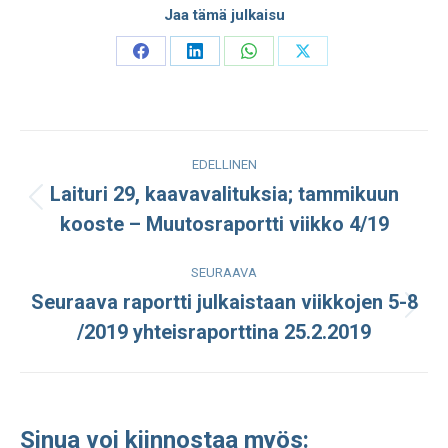
Jaa tämä julkaisu
Share
Share
Share
Share
on
on
on
on
Facebook
LinkedIn
WhatsApp
X
Post
EDELLINEN
navigation
Laituri 29, kaavavalituksia; tammikuun
Edellinen
kooste – Muutosraportti viikko 4/19
julkaisu:
SEURAAVA
Seuraava raportti julkaistaan viikkojen 5-8
Seuraava
/2019 yhteisraporttina 25.2.2019
julkaisu:
Sinua voi kiinnostaa myös: