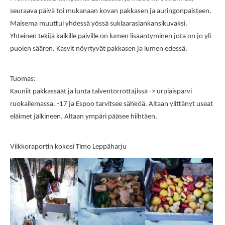
seuraava päivä toi mukanaan kovan pakkasen ja auringonpaisteen.
Maisema muuttui yhdessä yössä suklaarasiankansikuvaksi.
Yhteinen tekijä kaikille päiville on lumen lisääntyminen jota on jo yli
puolen säären. Kasvit nöyrtyvät pakkasen ja lumen edessä.
Tuomas:
Kauniit pakkassäät ja lunta talventörröttäjissä -> urpiaisparvi
ruokailemassa. -17 ja Espoo tarvitsee sähköä. Altaan ylittänyt useat
eläimet jälkineen. Altaan ympäri pääsee hiihtäen.
Viikkoraportin kokosi Timo Leppäharju