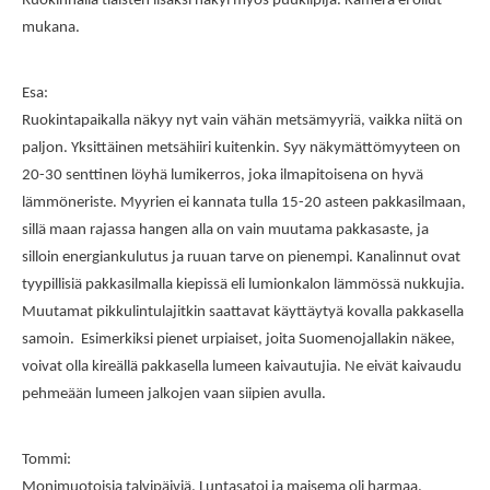
Ruokinnalla tiaisten lisäksi näkyi myös puukiipijä. Kamera ei ollut
mukana.
Esa:
Ruokintapaikalla näkyy nyt vain vähän metsämyyriä, vaikka niitä on
paljon. Yksittäinen metsähiiri kuitenkin. Syy näkymättömyyteen on
20-30 senttinen löyhä lumikerros, joka ilmapitoisena on hyvä
lämmöneriste. Myyrien ei kannata tulla 15-20 asteen pakkasilmaan,
sillä maan rajassa hangen alla on vain muutama pakkasaste, ja
silloin energiankulutus ja ruuan tarve on pienempi. Kanalinnut ovat
tyypillisiä pakkasilmalla kiepissä eli lumionkalon lämmössä nukkujia.
Muutamat pikkulintulajitkin saattavat käyttäytyä kovalla pakkasella
samoin. Esimerkiksi pienet urpiaiset, joita Suomenojallakin näkee,
voivat olla kireällä pakkasella lumeen kaivautujia. Ne eivät kaivaudu
pehmeään lumeen jalkojen vaan siipien avulla.
Tommi:
Monimuotoisia talvipäiviä. Luntasatoi ja maisema oli harmaa,