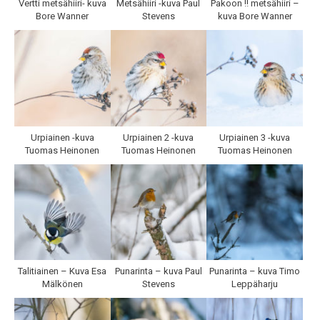
Vertti metsähiiri- kuva
Metsähiiri -kuva Paul
Pakoon !! metsähiiri –
Bore Wanner
Stevens
kuva Bore Wanner
Urpiainen -kuva
Urpiainen 2 -kuva
Urpiainen 3 -kuva
Tuomas Heinonen
Tuomas Heinonen
Tuomas Heinonen
Talitiainen – Kuva Esa
Punarinta – kuva Paul
Punarinta – kuva Timo
Mälkönen
Stevens
Leppäharju