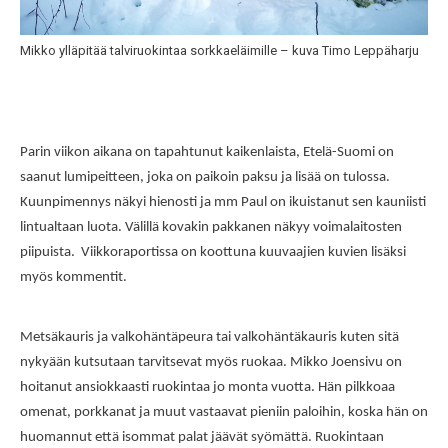
Mikko ylläpitää talviruokintaa sorkkaeläimille – kuva Timo Leppäharju
Parin viikon aikana on tapahtunut kaikenlaista, Etelä-Suomi on
saanut lumipeitteen, joka on paikoin paksu ja lisää on tulossa.
Kuunpimennys näkyi hienosti ja mm Paul on ikuistanut sen kauniisti
lintualtaan luota. Välillä kovakin pakkanen näkyy voimalaitosten
piipuista. Viikkoraportissa on koottuna kuuvaajien kuvien lisäksi
myös kommentit.
Metsäkauris ja valkohäntäpeura tai valkohäntäkauris kuten sitä
nykyään kutsutaan tarvitsevat myös ruokaa. Mikko Joensivu on
hoitanut ansiokkaasti ruokintaa jo monta vuotta. Hän pilkkoaa
omenat, porkkanat ja muut vastaavat pieniin paloihin, koska hän on
huomannut että isommat palat jäävät syömättä. Ruokintaan