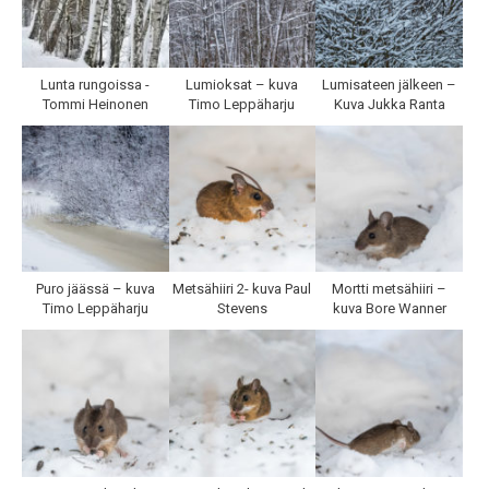
Lunta rungoissa -
Lumioksat – kuva
Lumisateen jälkeen –
Tommi Heinonen
Timo Leppäharju
Kuva Jukka Ranta
Puro jäässä – kuva
Metsähiiri 2- kuva Paul
Mortti metsähiiri –
Timo Leppäharju
Stevens
kuva Bore Wanner