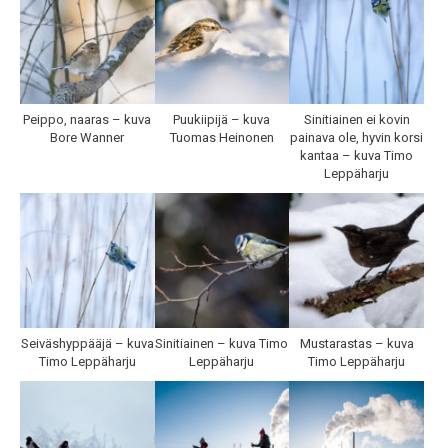
Peippo, naaras – kuva
Puukiipijä – kuva
Sinitiainen ei kovin
Bore Wanner
Tuomas Heinonen
painava ole, hyvin korsi
kantaa – kuva Timo
Leppäharju
Seiväshyppääjä – kuva
Sinitiainen – kuva Timo
Mustarastas – kuva
Timo Leppäharju
Leppäharju
Timo Leppäharju