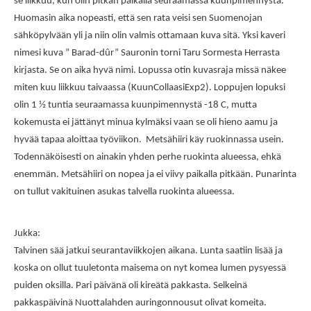
se liikkuu, kun olin pitkän paikalla seuraamassa kuunpimennystä.
Huomasin aika nopeasti, että sen rata veisi sen Suomenojan
sähköpylvään yli ja niin olin valmis ottamaan kuva sitä. Yksi kaveri
nimesi kuva ” Barad-dûr” Sauronin torni Taru Sormesta Herrasta
kirjasta. Se on aika hyvä nimi. Lopussa otin kuvasraja missä näkee
miten kuu liikkuu taivaassa (KuunCollaasiExp2). Loppujen lopuksi
olin 1 ½ tuntia seuraamassa kuunpimennystä -18 C, mutta
kokemusta ei jättänyt minua kylmäksi vaan se oli hieno aamu ja
hyvää tapaa aloittaa työviikon. Metsähiiri käy ruokinnassa usein.
Todennäköisesti on ainakin yhden perhe ruokinta alueessa, ehkä
enemmän. Metsähiiri on nopea ja ei viivy paikalla pitkään. Punarinta
on tullut vakituinen asukas talvella ruokinta alueessa.
Jukka:
Talvinen sää jatkui seurantaviikkojen aikana. Lunta saatiin lisää ja
koska on ollut tuuletonta maisema on nyt komea lumen pysyessä
puiden oksilla. Pari päivänä oli kireätä pakkasta. Selkeinä
pakkaspäivinä Nuottalahden auringonnousut olivat komeita.