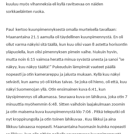
kuuluu myös vihanneksia eli kyllä ravitsevaa on näiden
sorkkaeläinten ruoka.
Paul kertoo kuunpimennyksestä omalla murteisella tavallaan:
Maanantaina 21.1 aamulla oli täydellinen kuunpimennystä. En oli
ollut varma näkyisi sitä täällä, kun kuu olisi vaan 8 astetta horisontin
yläpuolella, kun olisi pimennyksen pimein vaihe. Nukuin hyvin,
mutta noin 6:15 vaimoa heratta minua syvästä unesta ja sanoi ”se
näkyy, kuu näkyy täältä!” Pukeuduin lämpimät vaateet päällä
nopeasti ja otin kamerareppu ja jalusta mukaan. Kyllä kuu näkyi
selvästi, kun aamu yö oli kirkas taivas. Se joka oli hieno, oli että, kuu
näkyi Suomenojan yllä. Otin ensimainen kuva 6:41, kun
täysipimennys oli alkamassa. Seuraava kuva on lähikuva, joka otin 7
minuuttia myöhemmin 6:48. Sitten vaihdoin laajakulmaan zoomin
ja otin maisema kuva kuunpimennystä klo 7:06 . Pitkä teleputki oli
nyt kroppirungolla ja otin toinen lähikuvaa . Kuu liikkui ja aina
liikkuu taivaassa nopeasti. Maanantaina huomasin kuinka nopeasti