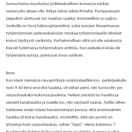
Sunnuntaina muodostui poikkeuksellisen komea ja värikäs
vastarusko altaan ylle. Kirkas taivas tekee ihmeitä. Pumppukopin
jääpuikot ulottuvat nyt maahan saakka. Koristeellisia on paljon.
Variksilla on hyvä hälytysjärjestelmä. Loka-autojen ilmaantuessa
tyhjentämmän sadevesikaivojen moskaa tyhjennyslaariin läheiset
koivut täyttyvät variksista. Parhaimmillaan niitä voi olla satakunta.
Käyvät tutkimassa tyhjennyksen antimia. Kun paikalla ei enää ole
tyhjentäviä autoja, poistuvat myös varikset.
Bore:
Kun kävin viemässä rasvapötköjä ruokintalaatikkoon, parkkipaikalla
noin 9.40 lensi ensi yksi haukka, oli vähän pieni, niin tunnustin sen
varpushaukaksi kokonsa puolesta. Hetken perästä iso haukka ja
selvästi kanahaukka ja todella iso, niin varmasti naaras. Tultiin siihen
tulokseen erään toisen havainnoitsijan kanssa, että ensimmäinen
haukka oli koiras kanahaukka, muisteltiin, että sen pyrstö on
lyhyempi kuin varpushaukan, vähän ”töpö”. Hieno kokemus !!