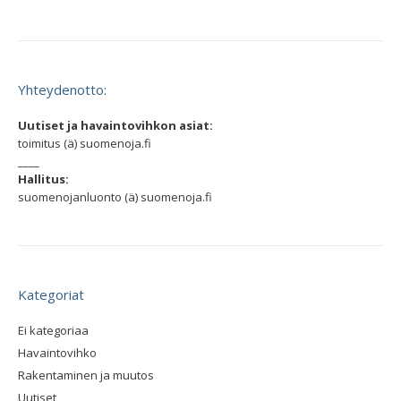
Yhteydenotto:
Uutiset ja havaintovihkon asiat:
toimitus (ä) suomenoja.fi
____
Hallitus:
suomenojanluonto (ä) suomenoja.fi
Kategoriat
Ei kategoriaa
Havaintovihko
Rakentaminen ja muutos
Uutiset