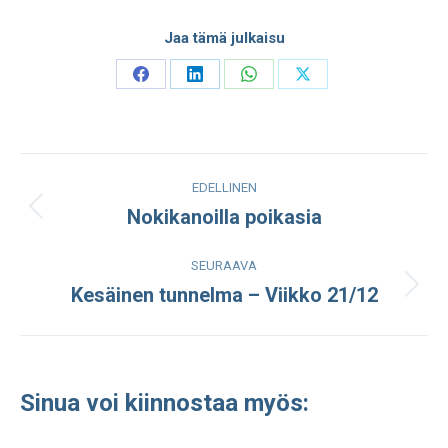
Jaa tämä julkaisu
Share
Share
Share
Share
on
on
on
on
Facebook
LinkedIn
WhatsApp
X
Post
EDELLINEN
navigation
Nokikanoilla poikasia
Edellinen
julkaisu:
SEURAAVA
Kesäinen tunnelma – Viikko 21/12
Seuraava
julkaisu:
Sinua voi kiinnostaa myös: