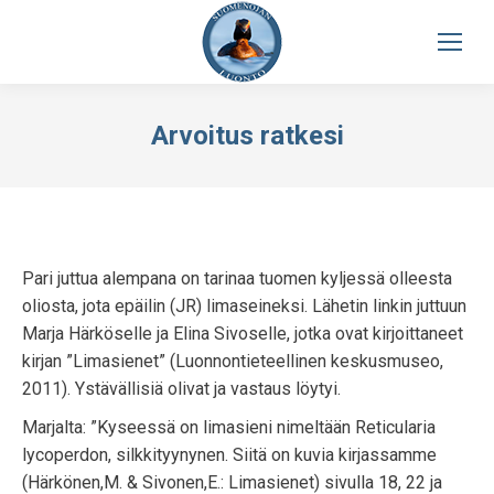
Arvoitus ratkesi
Pari juttua alempana on tarinaa tuomen kyljessä olleesta
oliosta, jota epäilin (JR) limaseineksi. Lähetin linkin juttuun
Marja Härköselle ja Elina Sivoselle, jotka ovat kirjoittaneet
kirjan ”Limasienet” (Luonnontieteellinen keskusmuseo,
2011). Ystävällisiä olivat ja vastaus löytyi.
Marjalta: ”Kyseessä on limasieni nimeltään Reticularia
lycoperdon, silkkityynynen. Siitä on kuvia kirjassamme
(Härkönen,M. & Sivonen,E.: Limasienet) sivulla 18, 22 ja