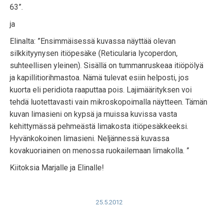
63”.
ja
Elinalta: ”Ensimmäisessä kuvassa näyttää olevan
silkkityynysen itiöpesäke (Reticularia lycoperdon,
suhteellisen yleinen). Sisällä on tummanruskeaa itiöpölyä
ja kapillitiorihmastoa. Nämä tulevat esiin helposti, jos
kuorta eli peridiota raaputtaa pois. Lajimäärityksen voi
tehdä luotettavasti vain mikroskopoimalla näytteen. Tämän
kuvan limasieni on kypsä ja muissa kuvissa vasta
kehittymässä pehmeästä limakosta itiöpesäkkeeksi.
Hyvänkokoinen limasieni. Neljännessä kuvassa
kovakuoriainen on menossa ruokailemaan limakolla. ”
Kiitoksia Marjalle ja Elinalle!
25.5.2012