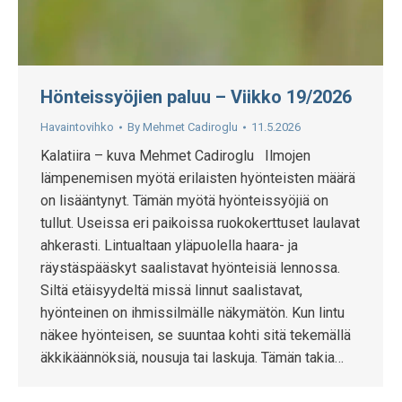
Hönteissyöjien paluu – Viikko 19/2026
Havaintovihko
By
Mehmet Cadiroglu
11.5.2026
Kalatiira – kuva Mehmet Cadiroglu Ilmojen
lämpenemisen myötä erilaisten hyönteisten määrä
on lisääntynyt. Tämän myötä hyönteissyöjiä on
tullut. Useissa eri paikoissa ruokokerttuset laulavat
ahkerasti. Lintualtaan yläpuolella haara- ja
räystäspääskyt saalistavat hyönteisiä lennossa.
Siltä etäisyydeltä missä linnut saalistavat,
hyönteinen on ihmissilmälle näkymätön. Kun lintu
näkee hyönteisen, se suuntaa kohti sitä tekemällä
äkkikäännöksiä, nousuja tai laskuja. Tämän takia…