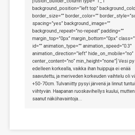
[fusion_builder_column type=”1_1″
background_position=”left top” background_colo
border_size=”” border_color=”” border_style=”so
spacing=”yes” background_image=””
background_repeat=”no-repeat” padding=””
margin_top=”0px” margin_bottom=”0px” class=”
id=”” animation_type=”” animation_speed=”0.3″
animation_direction=”left” hide_on_mobile=”no”
center_content=”no” min_height=”none”] Vesi py
edelleen korkealla, vaikka ihan huippuja ei enää
saavutettu, ja meriveden korkeuden vaihtelu oli vä
+50-70cm. Tulvaniitty pysyi järvenä ja linnut tuntu
viihtyvän. Haapanan ruoskavihellys kuului, mutten
saanut näköhavaintoja.…