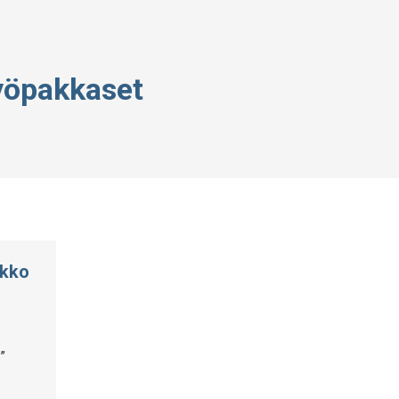
yöpakkaset
ikko
”