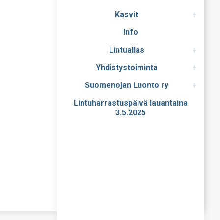
Kasvit
Info
Lintuallas
Yhdistystoiminta
Suomenojan Luonto ry
Lintuharrastuspäivä lauantaina
3.5.2025