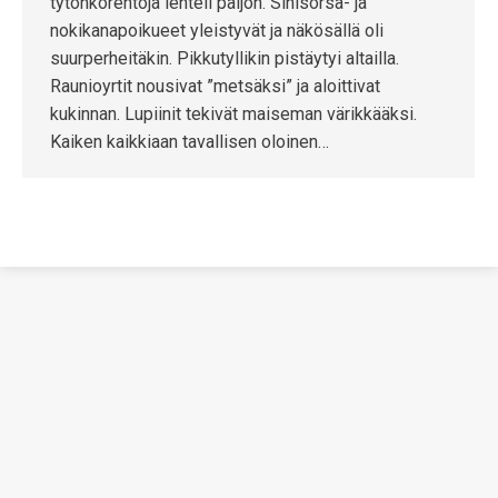
tytönkorentoja lenteli paljon. Sinisorsa- ja
nokikanapoikueet yleistyvät ja näkösällä oli
suurperheitäkin. Pikkutyllikin pistäytyi altailla.
Raunioyrtit nousivat ”metsäksi” ja aloittivat
kukinnan. Lupiinit tekivät maiseman värikkääksi.
Kaiken kaikkiaan tavallisen oloinen…