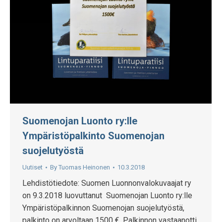
Suomenojan Luonto ry:lle
Ympäristöpalkinto Suomenojan
suojelutyöstä
Uutiset
By
Tuomas Heinonen
10.3.2018
Lehdistötiedote: Suomen Luonnonvalokuvaajat ry
on 9.3.2018 luovuttanut Suomenojan Luonto ry:lle
Ympäristöpalkinnon Suomenojan suojelutyöstä,
palkinto on arvoltaan 1500 €. Palkinnon vastaanotti