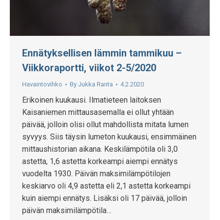
Ennätyksellisen lämmin tammikuu –
Viikkoraportti, viikot 2-5/2020
Havaintovihko
By
Jukka Ranta
4.2.2020
Erikoinen kuukausi. Ilmatieteen laitoksen
Kaisaniemen mittausasemalla ei ollut yhtään
päivää, jolloin olisi ollut mahdollista mitata lumen
syvyys. Siis täysin lumeton kuukausi, ensimmäinen
mittaushistorian aikana. Keskilämpötila oli 3,0
astetta, 1,6 astetta korkeampi aiempi ennätys
vuodelta 1930. Päivän maksimilämpötilojen
keskiarvo oli 4,9 astetta eli 2,1 astetta korkeampi
kuin aiempi ennätys. Lisäksi oli 17 päivää, jolloin
päivän maksimilämpötila…