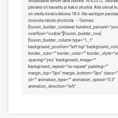
lintualtaalla tehtiin tänä vuonna 16.4.2012. Seura
päivänä oli havaittu jo kaksi yksilöä. Alla olevat k
on otettu keskiviikkona 18.4. ilta-auringon paist
toisesta näistä yksilöstä. – Tuomas
[fusion_builder_container hundred_percent=”yes
overflow=”visible”][fusion_builder_row]
[fusion_builder_column type=”1_1″
background_position=”left top” background_colo
border_size=”” border_color=”” border_style=”so
spacing=”yes” background_image=””
background_repeat=”no-repeat” padding=””
margin_top=”0px” margin_bottom=”0px” class=”
id=”” animation_type=”” animation_speed=”0.3″
animation_direction=”left”…