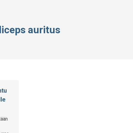
iceps auritus
ntu
le
tään