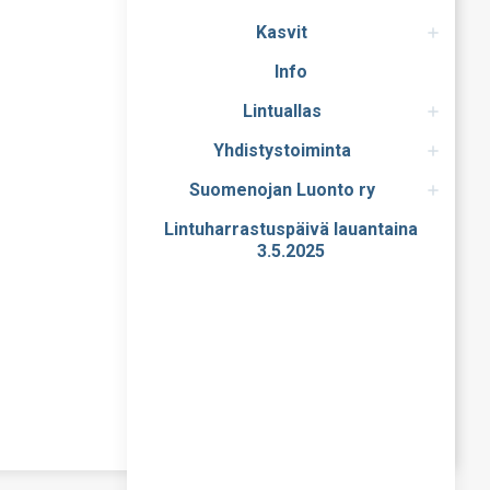
Kasvit
Info
Lintuallas
Yhdistystoiminta
Suomenojan Luonto ry
Lintuharrastuspäivä lauantaina
3.5.2025