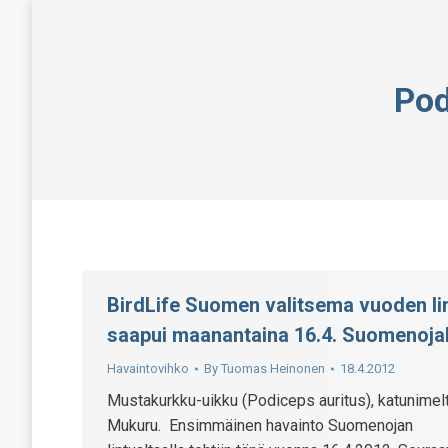
Pod
BirdLife Suomen valitsema vuoden li
saapui maanantaina 16.4. Suomenojal
Havaintovihko
By
Tuomas Heinonen
18.4.2012
Mustakurkku-uikku (Podiceps auritus), katunimel
Mukuru. Ensimmäinen havainto Suomenojan