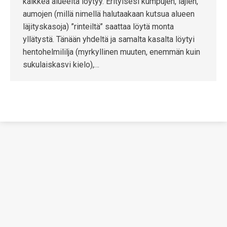
kaikkea alueelta löytyy. Erityisesi kumpujen, läjien,
aumojen (millä nimellä halutaakaan kutsua alueen
läjityskasoja) ”rinteiltä” saattaa löytä monta
yllätystä. Tänään yhdeltä ja samalta kasalta löytyi
hentohelmililja (myrkyllinen muuten, enemmän kuin
sukulaiskasvi kielo),…