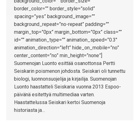
background_color=”” border_size=””
border_color=”” border_style=”solid”
spacing=”yes” background_image=””
background_repeat=”no-repeat” padding=””
margin_top=”0px” margin_bottom=”0px” class=””
id=”” animation_type=”” animation_speed=”0.3″
animation_direction=”left” hide_on_mobile=”no”
center_content=”no” min_height=”none”]
Suomenojan Luonto esittää osanottonsa Pertti
Seiskarin poismenon johdosta. Seiskari oli tunnettu
biologi, luonnonsuojelija ja kirjailija. Suomenojan
Luonto haastatteli Seiskaria vuonna 2013 Espoo-
päivänä esitettyä multimediaa varten.
Haastattelussa Seiskari kertoi Suomenoja
historiasta ja…