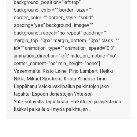
background_position=”left top”
background_color=”” border_size=””
border_color=”” border_style=”solid”
spacing=”yes” background_image=””
background_repeat=”no-repeat” padding=””
margin_top=”0px” margin_bottom=”0px” class=””
id=”” animation_type=”” animation_speed=”0.3″
animation_direction=”left” hide_on_mobile=”no”
center_content=”no” min_height=”none”]
Vasemmalta: Risto Laine, Pirjo Lambert, Heikki
Nikki, Mikael Sjöström, Krista Ylinen ja Timo
Leppäharju Valokuvakilpailun palkintojen jako
tapahtui Espoon Järjestöjen Yhteisön
Yhteisötuvalla Tapiolassa. Palkittujen ja järjestäjien
lisäksi paikalla oli myös palkittujen…