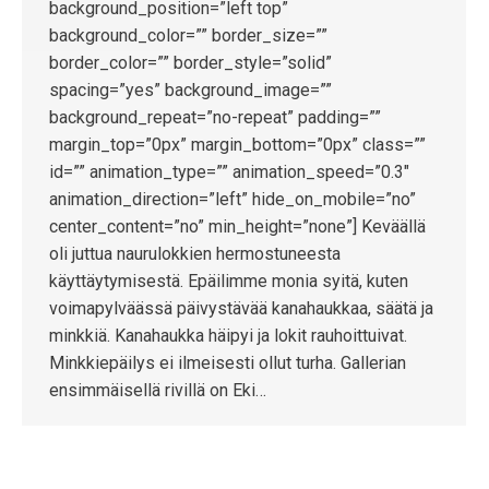
background_position=”left top”
background_color=”” border_size=””
border_color=”” border_style=”solid”
spacing=”yes” background_image=””
background_repeat=”no-repeat” padding=””
margin_top=”0px” margin_bottom=”0px” class=””
id=”” animation_type=”” animation_speed=”0.3″
animation_direction=”left” hide_on_mobile=”no”
center_content=”no” min_height=”none”] Keväällä
oli juttua naurulokkien hermostuneesta
käyttäytymisestä. Epäilimme monia syitä, kuten
voimapylväässä päivystävää kanahaukkaa, säätä ja
minkkiä. Kanahaukka häipyi ja lokit rauhoittuivat.
Minkkiepäilys ei ilmeisesti ollut turha. Gallerian
ensimmäisellä rivillä on Eki…