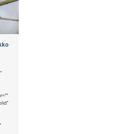
ikko
”
r=””
lid”
”