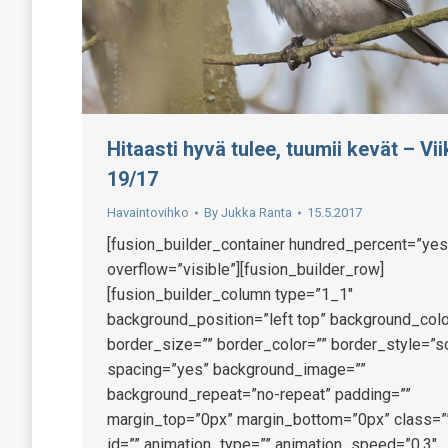
Hitaasti hyvä tulee, tuumii kevät – Vi
19/17
Havaintovihko
By
Jukka Ranta
15.5.2017
[fusion_builder_container hundred_percent=”yes
overflow=”visible”][fusion_builder_row]
[fusion_builder_column type=”1_1″
background_position=”left top” background_colo
border_size=”” border_color=”” border_style=”so
spacing=”yes” background_image=””
background_repeat=”no-repeat” padding=””
margin_top=”0px” margin_bottom=”0px” class=”
id=”” animation_type=”” animation_speed=”0.3″