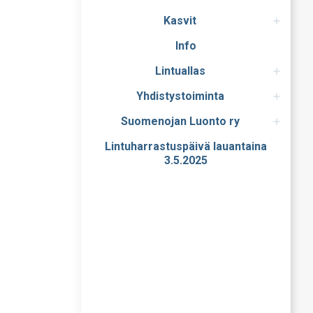
Kasvit
Info
Lintuallas
Yhdistystoiminta
Suomenojan Luonto ry
Lintuharrastuspäivä lauantaina
3.5.2025