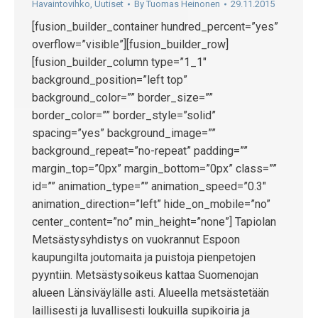
Havaintovihko
,
Uutiset
By
Tuomas Heinonen
29.11.2015
[fusion_builder_container hundred_percent=”yes”
overflow=”visible”][fusion_builder_row]
[fusion_builder_column type=”1_1″
background_position=”left top”
background_color=”” border_size=””
border_color=”” border_style=”solid”
spacing=”yes” background_image=””
background_repeat=”no-repeat” padding=””
margin_top=”0px” margin_bottom=”0px” class=””
id=”” animation_type=”” animation_speed=”0.3″
animation_direction=”left” hide_on_mobile=”no”
center_content=”no” min_height=”none”] Tapiolan
Metsästysyhdistys on vuokrannut Espoon
kaupungilta joutomaita ja puistoja pienpetojen
pyyntiin. Metsästysoikeus kattaa Suomenojan
alueen Länsiväylälle asti. Alueella metsästetään
laillisesti ja luvallisesti loukuilla supikoiria ja