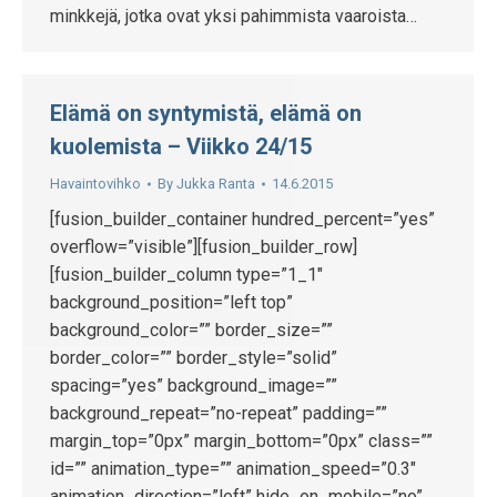
minkkejä, jotka ovat yksi pahimmista vaaroista…
Elämä on syntymistä, elämä on
kuolemista – Viikko 24/15
Havaintovihko
By
Jukka Ranta
14.6.2015
[fusion_builder_container hundred_percent=”yes”
overflow=”visible”][fusion_builder_row]
[fusion_builder_column type=”1_1″
background_position=”left top”
background_color=”” border_size=””
border_color=”” border_style=”solid”
spacing=”yes” background_image=””
background_repeat=”no-repeat” padding=””
margin_top=”0px” margin_bottom=”0px” class=””
id=”” animation_type=”” animation_speed=”0.3″
animation_direction=”left” hide_on_mobile=”no”