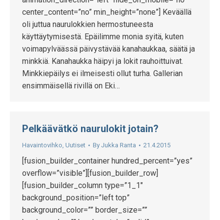
center_content=”no” min_height=”none”] Keväällä
oli juttua naurulokkien hermostuneesta
käyttäytymisestä. Epäilimme monia syitä, kuten
voimapylväässä päivystävää kanahaukkaa, säätä ja
minkkiä. Kanahaukka häipyi ja lokit rauhoittuivat.
Minkkiepäilys ei ilmeisesti ollut turha. Gallerian
ensimmäisellä rivillä on Eki…
Pelkäävätkö naurulokit jotain?
Havaintovihko
,
Uutiset
By
Jukka Ranta
21.4.2015
[fusion_builder_container hundred_percent=”yes”
overflow=”visible”][fusion_builder_row]
[fusion_builder_column type=”1_1″
background_position=”left top”
background_color=”” border_size=””