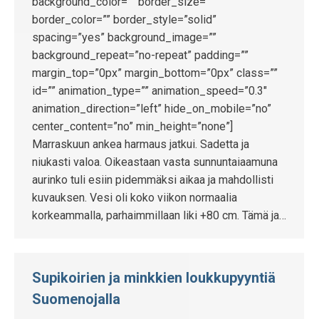
background_color=”” border_size=””
border_color=”” border_style=”solid”
spacing=”yes” background_image=””
background_repeat=”no-repeat” padding=””
margin_top=”0px” margin_bottom=”0px” class=””
id=”” animation_type=”” animation_speed=”0.3″
animation_direction=”left” hide_on_mobile=”no”
center_content=”no” min_height=”none”]
Marraskuun ankea harmaus jatkui. Sadetta ja
niukasti valoa. Oikeastaan vasta sunnuntaiaamuna
aurinko tuli esiin pidemmäksi aikaa ja mahdollisti
kuvauksen. Vesi oli koko viikon normaalia
korkeammalla, parhaimmillaan liki +80 cm. Tämä ja…
Supikoirien ja minkkien loukkupyyntiä
Suomenojalla