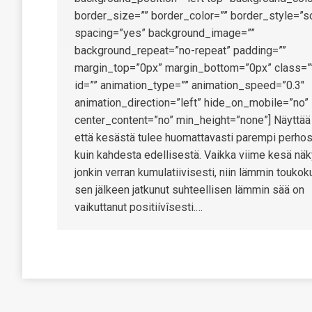
border_size=”” border_color=”” border_style=”so
spacing=”yes” background_image=””
background_repeat=”no-repeat” padding=””
margin_top=”0px” margin_bottom=”0px” class=”
id=”” animation_type=”” animation_speed=”0.3″
animation_direction=”left” hide_on_mobile=”no”
center_content=”no” min_height=”none”] Näyttää s
että kesästä tulee huomattavasti parempi perho
kuin kahdesta edellisestä. Vaikka viime kesä nä
jonkin verran kumulatiivisesti, niin lämmin toukok
sen jälkeen jatkunut suhteellisen lämmin sää on
vaikuttanut positiívîsesti.…