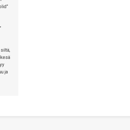
lid”
”
iltä,
skesä
kyy
uu ja