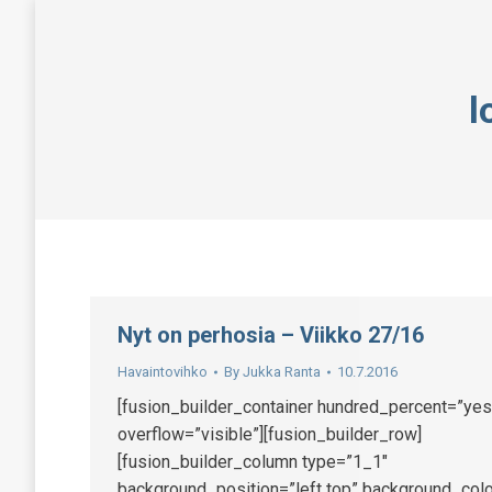
l
Nyt on perhosia – Viikko 27/16
Havaintovihko
By
Jukka Ranta
10.7.2016
[fusion_builder_container hundred_percent=”yes
overflow=”visible”][fusion_builder_row]
[fusion_builder_column type=”1_1″
background_position=”left top” background_colo