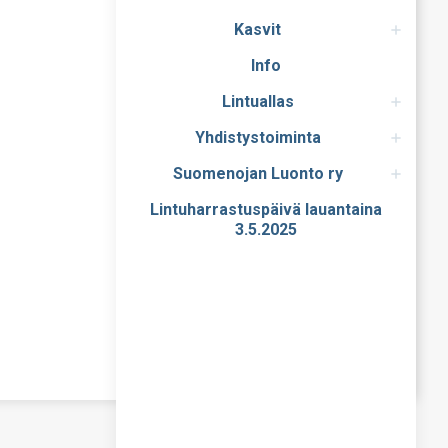
Kasvit
Info
Lintuallas
Yhdistystoiminta
Suomenojan Luonto ry
Lintuharrastuspäivä lauantaina
3.5.2025