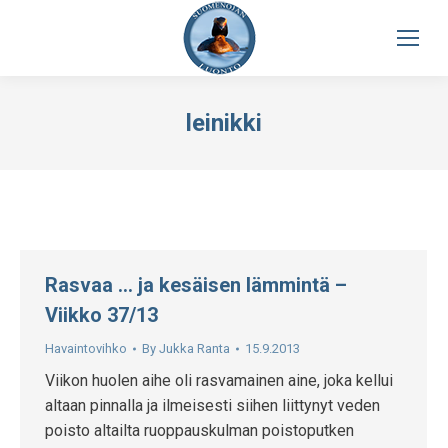
leinikki
Rasvaa … ja kesäisen lämmintä –
Viikko 37/13
Havaintovihko
By
Jukka Ranta
15.9.2013
Viikon huolen aihe oli rasvamainen aine, joka kellui
altaan pinnalla ja ilmeisesti siihen liittynyt veden
poisto altailta ruoppauskulman poistoputken