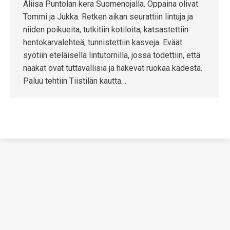
Aliisa Puntolan kera Suomenojalla. Oppaina olivat
Tommi ja Jukka. Retken aikan seurattiin lintuja ja
niiden poikueita, tutkitiin kotiloita, katsastettiin
hentokarvalehteä, tunnistettiin kasveja. Eväät
syötiin eteläisellä lintutornilla, jossa todettiin, että
naakat ovat tuttavallisia ja hakevat ruokaa kädestä.
Paluu tehtiin Tiistilän kautta…