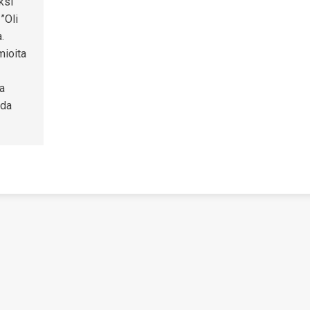
ksi
”Oli
.
mioita
na
ida