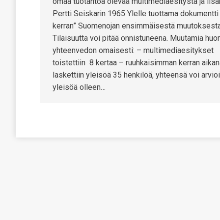
omaa tuotantoa olevaa multimediaesitystä ja lisä
Pertti Seiskarin 1965 Ylelle tuottama dokumentti 
kerran” Suomenojan ensimmäisestä muutoksesta
Tilaisuutta voi pitää onnistuneena. Muutamia huo
yhteenvedon omaisesti: – multimediaesitykset
toistettiin 8 kertaa – ruuhkaisimman kerran aika
laskettiin yleisöä 35 henkilöä, yhteensä voi arvio
yleisöä olleen…