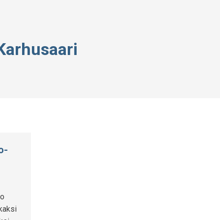
Karhusaari
o-
to
kaksi