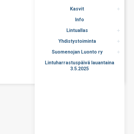
Kasvit
Info
Lintuallas
Yhdistystoiminta
Suomenojan Luonto ry
Lintuharrastuspäivä lauantaina
3.5.2025