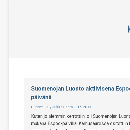
Suomenojan Luonto aktiivisena Espo
päivänä
Uutiset
By
Jukka Ranta
1.9.2013
Kuten jo aiemmin kerrottiin, oli Suomenojan Luon
mukana Espoo-päivillä. Karhusaaressa esitettiin 