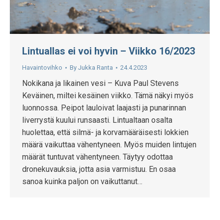
Lintuallas ei voi hyvin – Viikko 16/2023
Havaintovihko
By
Jukka Ranta
24.4.2023
Nokikana ja likainen vesi – Kuva Paul Stevens
Keväinen, miltei kesäinen viikko. Tämä näkyi myös
luonnossa. Peipot lauloivat laajasti ja punarinnan
liverrystä kuului runsaasti. Lintualtaan osalta
huolettaa, että silmä- ja korvamääräisesti lokkien
määrä vaikuttaa vähentyneen. Myös muiden lintujen
määrät tuntuvat vähentyneen. Täytyy odottaa
dronekuvauksia, jotta asia varmistuu. En osaa
sanoa kuinka paljon on vaikuttanut…