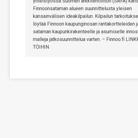
yhteistyössä Suomen arkkitehtiliiton (SAFA) kan
Finnoonsataman alueen suunnittelusta yleisen
kansainvälisen ideakilpailun. Kilpailun tarkoituks
löytää Finnoon kaupunginosan rantakortteleiden j
sataman kaupunkirakenteelle ja asumiselle innos
malleja jatkosuunnittelua varten. – Finnoo.fi LINK
TÖIHIN