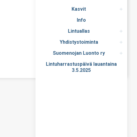
Kasvit
Info
Lintuallas
Yhdistystoiminta
Suomenojan Luonto ry
Lintuharrastuspäivä lauantaina
3.5.2025