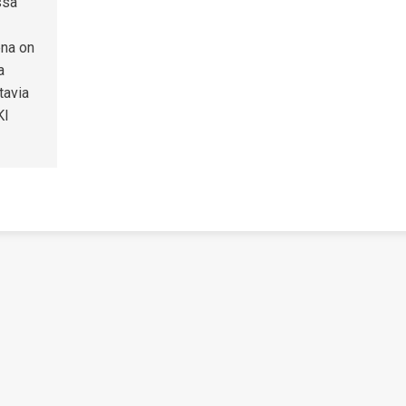
ssa
ena on
a
tavia
KI