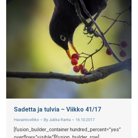
Sadetta ja tulvia – Viikko 41/17
Havaintovihko
By
Jukka Ranta
16.10.2017
[fusion_builder_container hundred_percent=”yes”
overflow=”visible”][fusion_builder_row]