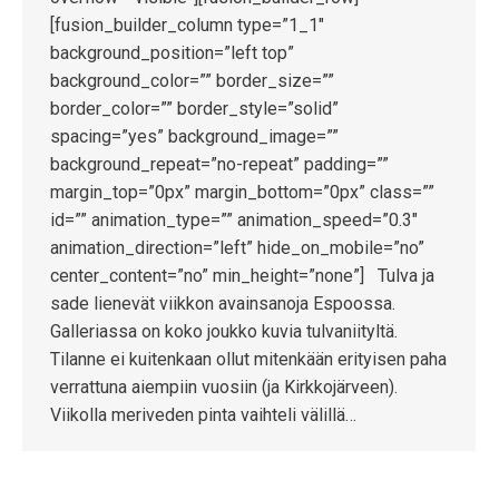
[fusion_builder_column type=”1_1″
background_position=”left top”
background_color=”” border_size=””
border_color=”” border_style=”solid”
spacing=”yes” background_image=””
background_repeat=”no-repeat” padding=””
margin_top=”0px” margin_bottom=”0px” class=””
id=”” animation_type=”” animation_speed=”0.3″
animation_direction=”left” hide_on_mobile=”no”
center_content=”no” min_height=”none”] Tulva ja
sade lienevät viikkon avainsanoja Espoossa.
Galleriassa on koko joukko kuvia tulvaniityltä.
Tilanne ei kuitenkaan ollut mitenkään erityisen paha
verrattuna aiempiin vuosiin (ja Kirkkojärveen).
Viikolla meriveden pinta vaihteli välillä…