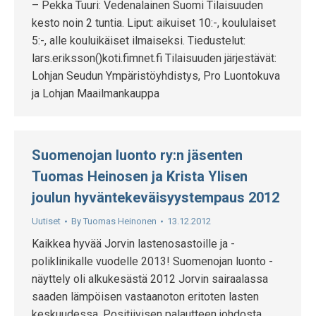
– Pekka Tuuri: Vedenalainen Suomi Tilaisuuden
kesto noin 2 tuntia. Liput: aikuiset 10:-, koululaiset
5:-, alle kouluikäiset ilmaiseksi. Tiedustelut:
lars.eriksson()koti.fimnet.fi Tilaisuuden järjestävät:
Lohjan Seudun Ympäristöyhdistys, Pro Luontokuva
ja Lohjan Maailmankauppa
Suomenojan luonto ry:n jäsenten
Tuomas Heinosen ja Krista Ylisen
joulun hyväntekeväisyystempaus 2012
Uutiset
By
Tuomas Heinonen
13.12.2012
Kaikkea hyvää Jorvin lastenosastoille ja -
poliklinikalle vuodelle 2013! Suomenojan luonto -
näyttely oli alkukesästä 2012 Jorvin sairaalassa
saaden lämpöisen vastaanoton eritoten lasten
keskuudessa. Positiivisen palautteen johdosta