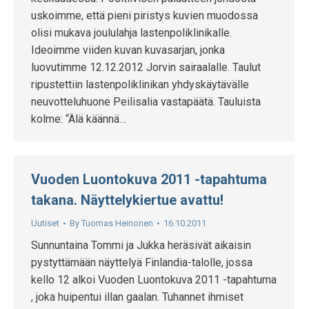
uskoimme, että pieni piristys kuvien muodossa
olisi mukava joululahja lastenpoliklinikalle.
Ideoimme viiden kuvan kuvasarjan, jonka
luovutimme 12.12.2012 Jorvin sairaalalle. Taulut
ripustettiin lastenpoliklinikan yhdyskäytävälle
neuvotteluhuone Peilisalia vastapäätä. Tauluista
kolme: “Älä käännä…
Vuoden Luontokuva 2011 -tapahtuma
takana. Näyttelykiertue avattu!
Uutiset
By
Tuomas Heinonen
16.10.2011
Sunnuntaina Tommi ja Jukka heräsivät aikaisin
pystyttämään näyttelyä Finlandia-talolle, jossa
kello 12 alkoi Vuoden Luontokuva 2011 -tapahtuma
, joka huipentui illan gaalan. Tuhannet ihmiset