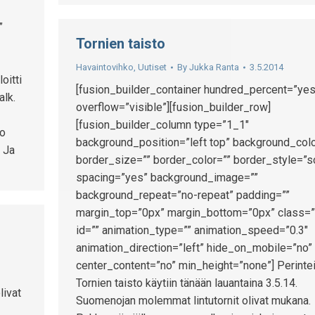
”
Tornien taisto
Havaintovihko
,
Uutiset
By
Jukka Ranta
3.5.2014
oitti
[fusion_builder_container hundred_percent=”yes
alk.
overflow=”visible”][fusion_builder_row]
[fusion_builder_column type=”1_1″
uo
background_position=”left top” background_colo
. Ja
border_size=”” border_color=”” border_style=”s
spacing=”yes” background_image=””
background_repeat=”no-repeat” padding=””
margin_top=”0px” margin_bottom=”0px” class=”
id=”” animation_type=”” animation_speed=”0.3″
animation_direction=”left” hide_on_mobile=”no”
center_content=”no” min_height=”none”] Perinte
Tornien taisto käytiin tänään lauantaina 3.5.14.
livat
Suomenojan molemmat lintutornit olivat mukana.