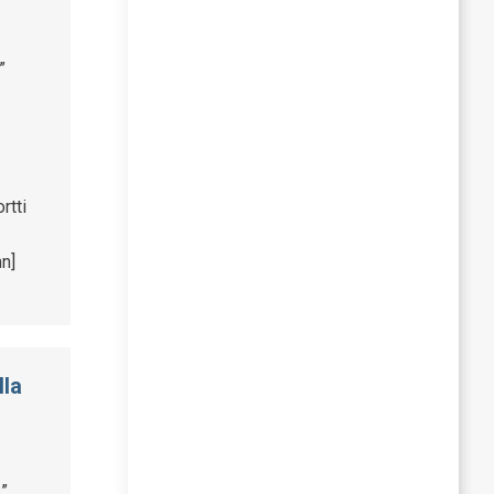
”
rtti
n]
la
”