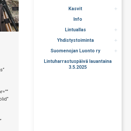
Kasvit
Info
Lintuallas
Yhdistystoiminta
Suomenojan Luonto ry
Lintuharrastuspäivä lauantaina
3.5.2025
s”
r=””
olid”
”