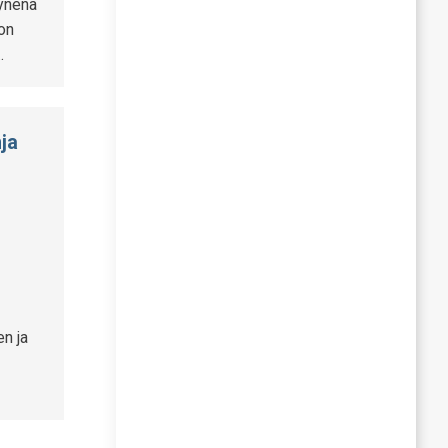
yynenä
gon
…
ja
n ja