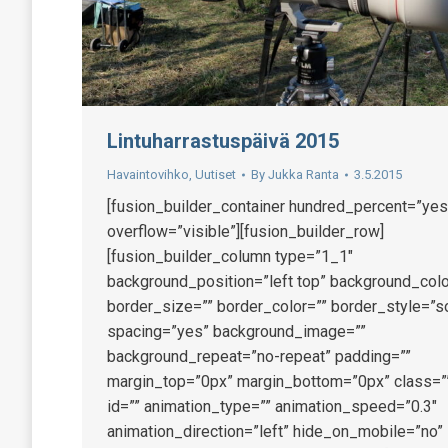
Lintuharrastuspäivä 2015
Havaintovihko
,
Uutiset
By
Jukka Ranta
3.5.2015
[fusion_builder_container hundred_percent=”yes
overflow=”visible”][fusion_builder_row]
[fusion_builder_column type=”1_1″
background_position=”left top” background_colo
border_size=”” border_color=”” border_style=”so
spacing=”yes” background_image=””
background_repeat=”no-repeat” padding=””
margin_top=”0px” margin_bottom=”0px” class=”
id=”” animation_type=”” animation_speed=”0.3″
animation_direction=”left” hide_on_mobile=”no”