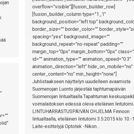
ojan
overflow=”visible”][fusion_builder_row]
[fusion_builder_column type=”1_1″
k
background_position=”left top” background_colo
border_size=”” border_color=”” border_style=”s
spacing=”yes” background_image=””
sää
background_repeat=”no-repeat” padding=””
margin_top=”0px” margin_bottom=”0px” class=”
id=”” animation_type=”” animation_speed=”0.3″
animation_direction=”left” hide_on_mobile=”no”
center_content=”no” min_height=”none”]
Juhlistaakseen näyttelyn uuudelleen avaamista
Suomenojan Luonto järjestää taphtumapäivän
”
Suomenojan lintualtaalla.Tapahtuman keskuspaik
voimalaitoksen edessä oleva eteläinen lintutorn
LINTUHARRASTUSPÄIVÄN OHJELMA Finnoon
r=””
lintualtaalla, eteläinen lintutorni 3.5.2015 klo 10.-
lid”
Laite-esittelyjä Optotek -Nikon…