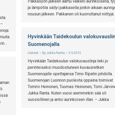
Pakkasyön jälkeen aamu valkeni aurinkoisena, t
ja lämpötila säilyi pakkasella jonkin aikaan aurin
nousun jälkeen. Pakkanen oli kuorruttanut niittyjä
sta
 –
enoja
Hyvinkään Taidekoulun valokuvauslin
 muita
nkin…
Suomenojalla
Uutiset
By
Jukka Ranta
3.5.2013
Hyvinkään Taidekoulun valokuvauslinja teki jo
perinteiseksi muodostuneen kuvausretken
Suomenojalle opettajansa Timo Ripatin johdolla.
Suomenojan Luonnon puolesta oppaina toimivat
taman
Tommi Heinonen, Tuomas Heinonen, Tomi Järvine
li
Jukka Ranta. Kuten vuosi aiemminkin sää oli
lissä
suosiollinen ja antoi aurinkoisen illan. – Jukka
n
n