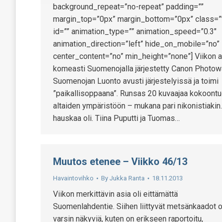
background_repeat=”no-repeat” padding=””
margin_top=”0px” margin_bottom=”0px” class=”
id=”” animation_type=”” animation_speed=”0.3″
animation_direction=”left” hide_on_mobile=”no”
center_content=”no” min_height=”none”] Viikon al
komeasti Suomenojalla järjestetty Canon Photow
Suomenojan Luonto avusti järjestelyissä ja toimi
”paikallisoppaana”. Runsas 20 kuvaajaa kokoont
altaiden ympäristöön – mukana pari nikonistiakin
hauskaa oli. Tiina Puputti ja Tuomas…
Muutos etenee – Viikko 46/13
Havaintovihko
By
Jukka Ranta
18.11.2013
Viikon merkittävin asia oli eittämättä
Suomenlahdentie. Siihen liittyvät metsänkaadot o
varsin näkyviä, kuten on erikseen raportoitu,