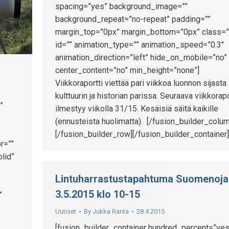
spacing=”yes” background_image=””
background_repeat=”no-repeat” padding=””
margin_top=”0px” margin_bottom=”0px” class=”
id=”” animation_type=”” animation_speed=”0.3″
animation_direction=”left” hide_on_mobile=”no”
center_content=”no” min_height=”none”]
Viikkoraportti viettää pari viikkoa luonnon sijasta
kulttuurin ja historian parissa. Seuraava viikkorapo
”
ilmestyy viikolla 31/15. Kesäisiä säitä kaikille
(ennusteista huolimatta). [/fusion_builder_colum
[/fusion_builder_row][/fusion_builder_container]
r=””
lid”
Lintuharrastustapahtuma Suomenojal
3.5.2015 klo 10-15
”
Uutiset
By
Jukka Ranta
28.4.2015
[fusion_builder_container hundred_percent=”yes