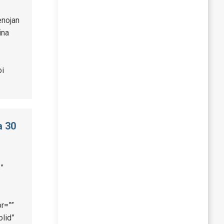
enojan
ina
oi
a 30
”
r=””
olid”