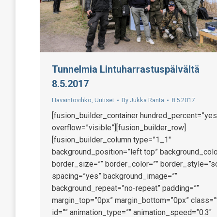
Tunnelmia Lintuharrastuspäivältä
8.5.2017
Havaintovihko
,
Uutiset
By
Jukka Ranta
8.5.2017
[fusion_builder_container hundred_percent=”yes
overflow=”visible”][fusion_builder_row]
[fusion_builder_column type=”1_1″
background_position=”left top” background_colo
border_size=”” border_color=”” border_style=”so
spacing=”yes” background_image=””
background_repeat=”no-repeat” padding=””
margin_top=”0px” margin_bottom=”0px” class=”
id=”” animation_type=”” animation_speed=”0.3″