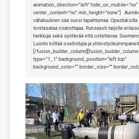
animation_direction=”left” hide_on_mobile=”no”
center_content=”no” min_height=”none”] Aurinko
vähätuulinen sää suosi tapahtumaa. Opastuksilla 
toistasataa osanottajaa. Runsaasti tarjolla erilaisi
herkkuja sekä syötävää että ostettavaa. Suomen
Luonto kiittää osallistujia ja yhteistyökummpaneit
[/fusion_builder_column][fusion_builder_column
type=”1_1″ background_position=”left top”
background_color=”” border_size=”” border_col