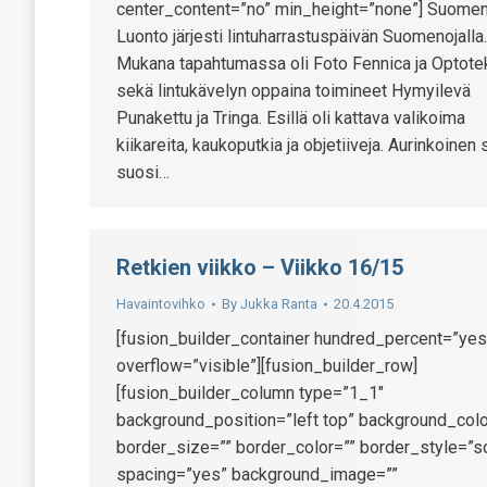
center_content=”no” min_height=”none”] Suomen
Luonto järjesti lintuharrastuspäivän Suomenojalla.
Mukana tapahtumassa oli Foto Fennica ja Optote
sekä lintukävelyn oppaina toimineet Hymyilevä
Punakettu ja Tringa. Esillä oli kattava valikoima
kiikareita, kaukoputkia ja objetiiveja. Aurinkoinen 
suosi…
Retkien viikko – Viikko 16/15
Havaintovihko
By
Jukka Ranta
20.4.2015
[fusion_builder_container hundred_percent=”yes
overflow=”visible”][fusion_builder_row]
[fusion_builder_column type=”1_1″
background_position=”left top” background_colo
border_size=”” border_color=”” border_style=”so
spacing=”yes” background_image=””