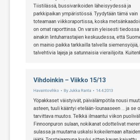
Tiistilässä, bussivarikoiden läheisyydessä ja
parkkipaikan ympäristössä. Tyydytään tämä vain
toteamaan viikkoraportissa, koska metsänkaadoi
on omat raporttinsa. On varsin yleisesti tiedossa
ainakin lintuharrastajien keskuudessa, että Suom
on mainio paikka tarkkailla talvella siemensyöjiä,
talvehtivia lajeja ja satunnaisia vierailijoita. Kuite
Vihdoinkin – Viikko 15/13
Havaintovihko
By
Jukka Ranta
14.4.2013
Yöpakkaset väistyivät, päivälämpötila nousi muu
asteen, tuuli kääntyi etelään-lounaaseen … ja se o
tarvittava muutos. Telkkä ilmaantui viikon puolivä
Finnoonpuron sulaan, nokikanat odottelivat mere
sulassa ja muutama uskalsi kokeilemaan altaide
jäätä. Torstaiaamuna kuului sitten kauan kaivattu