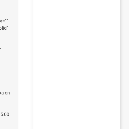
r=””
olid”
”
ka on
i.
15.00