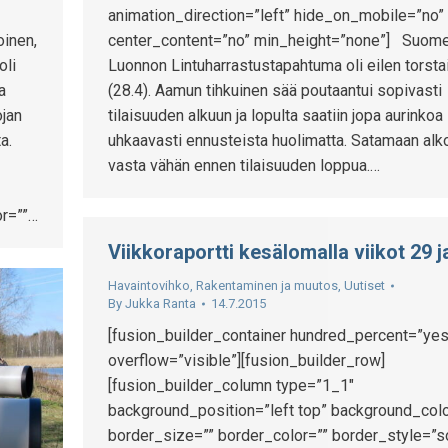
animation_direction=”left” hide_on_mobile=”no”
center_content=”no” min_height=”none”] Suom
inen,
Luonnon Lintuharrastustapahtuma oli eilen torsta
oli
(28.4). Aamun tihkuinen sää poutaantui sopivasti
a
tilaisuuden alkuun ja lopulta saatiin jopa aurinkoa
ojan
uhkaavasti ennusteista huolimatta. Satamaan alk
a.
vasta vähän ennen tilaisuuden loppua.…
or=””…
Viikkoraportti kesälomalla viikot 29 j
Havaintovihko
,
Rakentaminen ja muutos
,
Uutiset
By
Jukka Ranta
14.7.2015
[fusion_builder_container hundred_percent=”yes
overflow=”visible”][fusion_builder_row]
[fusion_builder_column type=”1_1″
background_position=”left top” background_colo
border_size=”” border_color=”” border_style=”s