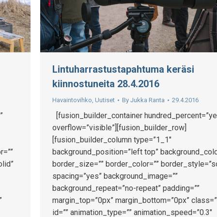
Lintuharrastustapahtuma keräsi
kiinnostuneita 28.4.2016
Havaintovihko
,
Uutiset
By
Jukka Ranta
29.4.2016
[fusion_builder_container hundred_percent=”ye
”
overflow=”visible”][fusion_builder_row]
[fusion_builder_column type=”1_1″
background_position=”left top” background_colo
r=””
border_size=”” border_color=”” border_style=”s
lid”
spacing=”yes” background_image=””
background_repeat=”no-repeat” padding=””
margin_top=”0px” margin_bottom=”0px” class=”
”
id=”” animation_type=”” animation_speed=”0.3″