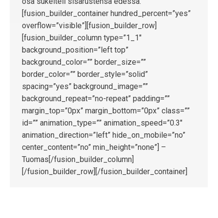
osa sukelteli sisarustensa edessä.
[fusion_builder_container hundred_percent=”yes”
overflow=”visible”][fusion_builder_row]
[fusion_builder_column type=”1_1″
background_position=”left top”
background_color=”” border_size=””
border_color=”” border_style=”solid”
spacing=”yes” background_image=””
background_repeat=”no-repeat” padding=””
margin_top=”0px” margin_bottom=”0px” class=””
id=”” animation_type=”” animation_speed=”0.3″
animation_direction=”left” hide_on_mobile=”no”
center_content=”no” min_height=”none”] –
Tuomas[/fusion_builder_column]
[/fusion_builder_row][/fusion_builder_container]