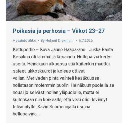
Poikasia ja perhosia – Viikot 23–27
Havaintovihko
By
Helmut Diekmann
6.7.2026
Kettuperhe – Kuva Janne Haapa-aho Jukka Ranta:
Kesäkuu oli lämmin ja kesäinen. Hellepäiviä kertyi
useita. Heinäkuun alkaessa sää kuitenkin muuttui:
sateet, ukkoskuurot ja koleus ottivat
vallan. Meriveden pinta vaihteli kesäkuussa
nollatason molemmin puolin. Heinäkuun puolella se
nousi jo selvästi nollan yläpuolelle, mutta ei
kuitenkaan niin korkealle, että vesi olisi levinnyt
tulvaniitylle. Kävin Suomenojalla useina
hellepäivinä.…