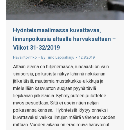
Hyönteismaailmassa kuvattavaa,
linnunpoikasia altaalla harvakseltaan –
Viikot 31-32/2019
Havaintovihko
By
Timo Leppaharju
12.8.2019
Altaan elämä on hiljenemässä, runsaasti on vain
sinisorsia, poikasista näkyy lähinnä nokikanan
jälkeläisiä, muutamia mustakurkku-uikkkuja ja
mielellään kasvuston suojaan pyyhältäviä
liejukanan jälkeläisiä. Kyhmyjoutsen piilottelee
myös pesuettaan. Sitä ei usein näen neljän
poikasensa kanssa. Hyönteisiä löytyy onneksi
kuvattavaksi vaikka lintujen määrä vähenee vuoden
mittaan. Vuoden aikana on eräs rouva haravoinut