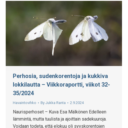
Perhosia, sudenkorentoja ja kukkiva
lokkilautta – Viikkoraportti, viikot 32-
35/2024
Havaintovihko
By
Jukka Ranta
2.9.2024
Naurisperhoset – Kuva Esa Mälkönen Edelleen
lämmintä, mutta tuulista ja ajoittain sadekuuroja.
Voidaan todeta, että elokuu oli syyskorentojen