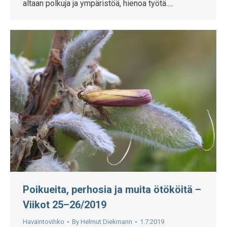
altaan polkuja ja ympäristöä, hienoa työtä.…
Poikueita, perhosia ja muita ötököitä –
Viikot 25–26/2019
Havaintovihko
By
Helmut Diekmann
1.7.2019