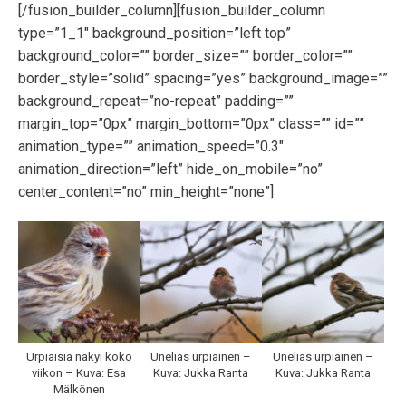
[/fusion_builder_column][fusion_builder_column
type=”1_1″ background_position=”left top”
background_color=”” border_size=”” border_color=””
border_style=”solid” spacing=”yes” background_image=””
background_repeat=”no-repeat” padding=””
margin_top=”0px” margin_bottom=”0px” class=”” id=””
animation_type=”” animation_speed=”0.3″
animation_direction=”left” hide_on_mobile=”no”
center_content=”no” min_height=”none”]
Urpiaisia näkyi koko
Unelias urpiainen –
Unelias urpiainen –
viikon – Kuva: Esa
Kuva: Jukka Ranta
Kuva: Jukka Ranta
Mälkönen