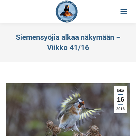
Siemensyöjia alkaa näkymään –
Viikko 41/16
loka
16
2016