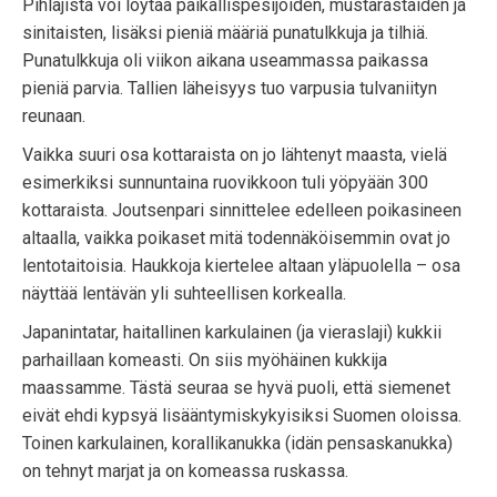
Pihlajista voi löytää paikallispesijöiden, mustarastaiden ja
sinitaisten, lisäksi pieniä määriä punatulkkuja ja tilhiä.
Punatulkkuja oli viikon aikana useammassa paikassa
pieniä parvia. Tallien läheisyys tuo varpusia tulvaniityn
reunaan.
Vaikka suuri osa kottaraista on jo lähtenyt maasta, vielä
esimerkiksi sunnuntaina ruovikkoon tuli yöpyään 300
kottaraista. Joutsenpari sinnittelee edelleen poikasineen
altaalla, vaikka poikaset mitä todennäköisemmin ovat jo
lentotaitoisia. Haukkoja kiertelee altaan yläpuolella – osa
näyttää lentävän yli suhteellisen korkealla.
Japanintatar, haitallinen karkulainen (ja vieraslaji) kukkii
parhaillaan komeasti. On siis myöhäinen kukkija
maassamme. Tästä seuraa se hyvä puoli, että siemenet
eivät ehdi kypsyä lisääntymiskykyisiksi Suomen oloissa.
Toinen karkulainen, korallikanukka (idän pensaskanukka)
on tehnyt marjat ja on komeassa ruskassa.