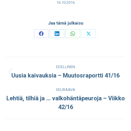
16.10.2016
Jaa tämä julkaisu
Share
Share
Share
Share
on
on
on
on
Facebook
LinkedIn
WhatsApp
X
Post
EDELLINEN
navigation
Uusia kaivauksia – Muutosraportti 41/16
Edellinen
julkaisu:
SEURAAVA
Lehtiä, tilhiä ja … valkohäntäpeuroja – Viikko
Seuraava
42/16
julkaisu: