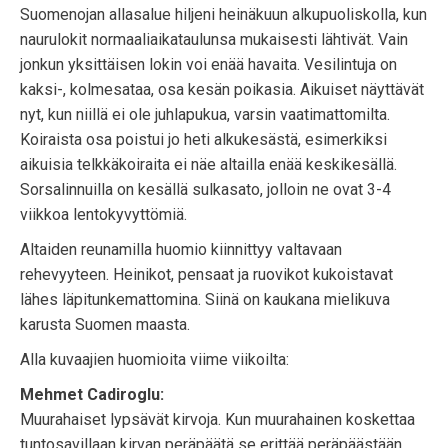
Suomenojan allasalue hiljeni heinäkuun alkupuoliskolla, kun
naurulokit normaaliaikataulunsa mukaisesti lähtivät. Vain
jonkun yksittäisen lokin voi enää havaita. Vesilintuja on
kaksi-, kolmesataa, osa kesän poikasia. Aikuiset näyttävät
nyt, kun niillä ei ole juhlapukua, varsin vaatimattomilta.
Koiraista osa poistui jo heti alkukesästä, esimerkiksi
aikuisia telkkäkoiraita ei näe altailla enää keskikesällä.
Sorsalinnuilla on kesällä sulkasato, jolloin ne ovat 3-4
viikkoa lentokyvyttömiä.
Altaiden reunamilla huomio kiinnittyy valtavaan
rehevyyteen. Heinikot, pensaat ja ruovikot kukoistavat
lähes läpitunkemattomina. Siinä on kaukana mielikuva
karusta Suomen maasta.
Alla kuvaajien huomioita viime viikoilta:
Mehmet Cadiroglu:
Muurahaiset lypsävät kirvoja. Kun muurahainen koskettaa
tuntosavillaan kirvan peräpäätä se erittää peräpäästään