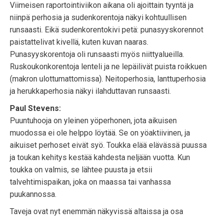
Viimeisen raportointiviikon aikana oli ajoittain tyyntä ja
niinpä perhosia ja sudenkorentoja näkyi kohtuullisen
runsaasti. Eikä sudenkorentokivi petä: punasyyskorennot
paistattelivat kivellä, kuten kuvan naaras.
Punasyyskorentoja oli runsaasti myös niittyalueilla.
Ruskoukonkorentoja lenteli ja ne lepäilivät puista roikkuen
(makron ulottumattomissa). Neitoperhosia, lanttuperhosia
ja herukkaperhosia näkyi ilahduttavan runsaasti.
Paul Stevens:
Puuntuhooja on yleinen yöperhonen, jota aikuisen
muodossa ei ole helppo löytää. Se on yöaktiivinen, ja
aikuiset perhoset eivät syö. Toukka elää elävässä puussa
ja toukan kehitys kestää kahdesta neljään vuotta. Kun
toukka on valmis, se lähtee puusta ja etsii
talvehtimispaikan, joka on maassa tai vanhassa
puukannossa.
Taveja ovat nyt enemmän näkyvissä altaissa ja osa