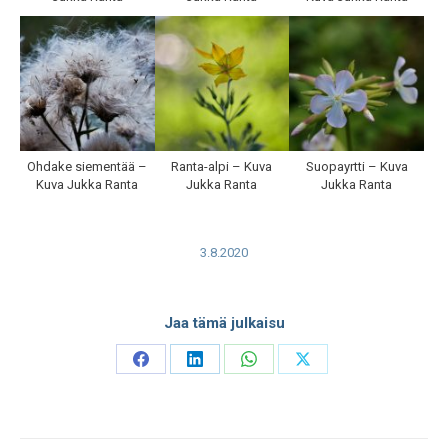
Ohdake siementää –
Ranta-alpi – Kuva
Suopayrtti – Kuva
Kuva Jukka Ranta
Jukka Ranta
Jukka Ranta
3.8.2020
Jaa tämä julkaisu
Share
Share
Share
Share
on
on
on
on
Facebook
LinkedIn
WhatsApp
X