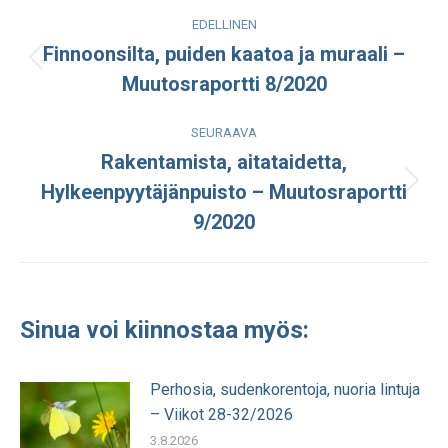
Post
EDELLINEN
navigation
Finnoonsilta, puiden kaatoa ja muraali –
Edellinen
Muutosraportti 8/2020
julkaisu:
SEURAAVA
Rakentamista, aitataidetta,
Hylkeenpyytäjänpuisto – Muutosraportti
Seuraava
julkaisu:
9/2020
Sinua voi kiinnostaa myös:
Perhosia, sudenkorentoja, nuoria lintuja
– Viikot 28-32/2026
3.8.2026