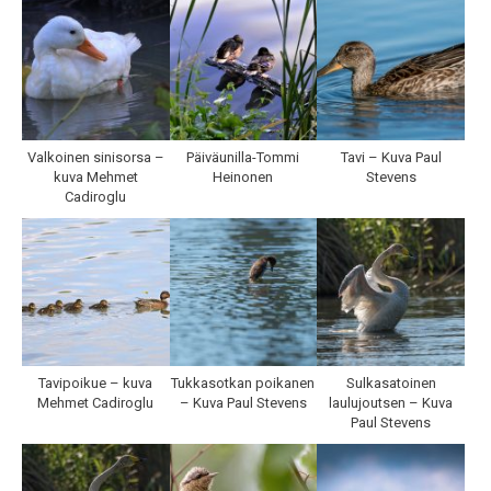
Valkoinen sinisorsa –
Päiväunilla-Tommi
Tavi – Kuva Paul
kuva Mehmet
Heinonen
Stevens
Cadiroglu
Tavipoikue – kuva
Tukkasotkan poikanen
Sulkasatoinen
Mehmet Cadiroglu
– Kuva Paul Stevens
laulujoutsen – Kuva
Paul Stevens