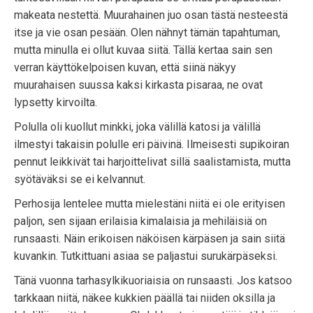
makeata nestettä. Muurahainen juo osan tästä nesteestä
itse ja vie osan pesään. Olen nähnyt tämän tapahtuman,
mutta minulla ei ollut kuvaa siitä. Tällä kertaa sain sen
verran käyttökelpoisen kuvan, että siinä näkyy
muurahaisen suussa kaksi kirkasta pisaraa, ne ovat
lypsetty kirvoilta.
Polulla oli kuollut minkki, joka välillä katosi ja välillä
ilmestyi takaisin polulle eri päivinä. Ilmeisesti supikoiran
pennut leikkivät tai harjoittelivat sillä saalistamista, mutta
syötäväksi se ei kelvannut.
Perhosija lentelee mutta mielestäni niitä ei ole erityisen
paljon, sen sijaan erilaisia kimalaisia ja mehiläisiä on
runsaasti. Näin erikoisen näköisen kärpäsen ja sain siitä
kuvankin. Tutkittuani asiaa se paljastui surukärpäseksi.
Tänä vuonna tarhasylkikuoriaisia on runsaasti. Jos katsoo
tarkkaan niitä, näkee kukkien päällä tai niiden oksilla ja