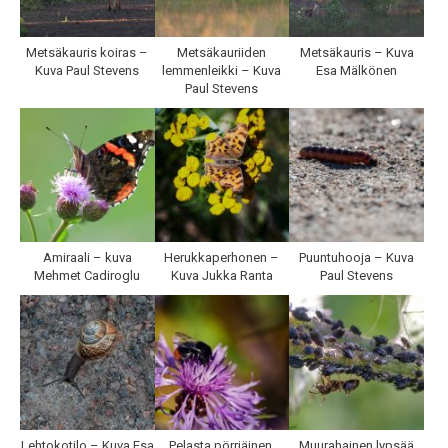
Metsäkauris koiras –
Metsäkauriiden
Metsäkauris – Kuva
Kuva Paul Stevens
lemmenleikki – Kuva
Esa Mälkönen
Paul Stevens
Amiraali – kuva
Herukkaperhonen –
Puuntuhooja – Kuva
Mehmet Cadiroglu
Kuva Jukka Ranta
Paul Stevens
Lehtokotilo – Kuva Esa
Pelasta pörriäinen,
Muurahainen lypsää