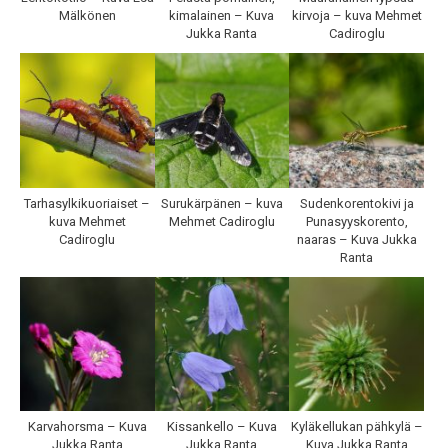
Mälkönen
kimalainen – Kuva
kirvoja – kuva Mehmet
Jukka Ranta
Cadiroglu
Tarhasylkikuoriaiset –
Surukärpänen – kuva
Sudenkorentokivi ja
kuva Mehmet
Mehmet Cadiroglu
Punasyyskorento,
Cadiroglu
naaras – Kuva Jukka
Ranta
Karvahorsma – Kuva
Kissankello – Kuva
Kyläkellukan pähkylä –
Jukka Ranta
Jukka Ranta
Kuva Jukka Ranta