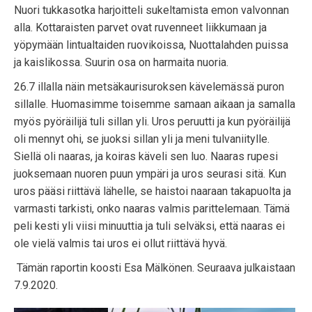
Nuori tukkasotka harjoitteli sukeltamista emon valvonnan
alla. Kottaraisten parvet ovat ruvenneet liikkumaan ja
yöpymään lintualtaiden ruovikoissa, Nuottalahden puissa
ja kaislikossa. Suurin osa on harmaita nuoria.
26.7 illalla näin metsäkaurisuroksen kävelemässä puron
sillalle. Huomasimme toisemme samaan aikaan ja samalla
myös pyöräilijä tuli sillan yli. Uros peruutti ja kun pyöräilijä
oli mennyt ohi, se juoksi sillan yli ja meni tulvaniitylle.
Siellä oli naaras, ja koiras käveli sen luo. Naaras rupesi
juoksemaan nuoren puun ympäri ja uros seurasi sitä. Kun
uros pääsi riittävä lähelle, se haistoi naaraan takapuolta ja
varmasti tarkisti, onko naaras valmis parittelemaan. Tämä
peli kesti yli viisi minuuttia ja tuli selväksi, että naaras ei
ole vielä valmis tai uros ei ollut riittävä hyvä.
Tämän raportin koosti Esa Mälkönen. Seuraava julkaistaan
7.9.2020.