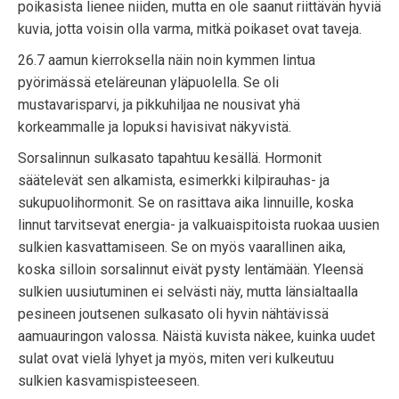
poikasista lienee niiden, mutta en ole saanut riittävän hyviä
kuvia, jotta voisin olla varma, mitkä poikaset ovat taveja.
26.7 aamun kierroksella näin noin kymmen lintua
pyörimässä eteläreunan yläpuolella. Se oli
mustavarisparvi, ja pikkuhiljaa ne nousivat yhä
korkeammalle ja lopuksi havisivat näkyvistä.
Sorsalinnun sulkasato tapahtuu kesällä. Hormonit
säätelevät sen alkamista, esimerkki kilpirauhas- ja
sukupuolihormonit. Se on rasittava aika linnuille, koska
linnut tarvitsevat energia- ja valkuaispitoista ruokaa uusien
sulkien kasvattamiseen. Se on myös vaarallinen aika,
koska silloin sorsalinnut eivät pysty lentämään. Yleensä
sulkien uusiutuminen ei selvästi näy, mutta länsialtaalla
pesineen joutsenen sulkasato oli hyvin nähtävissä
aamuauringon valossa. Näistä kuvista näkee, kuinka uudet
sulat ovat vielä lyhyet ja myös, miten veri kulkeutuu
sulkien kasvamispisteeseen.