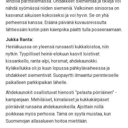
lehdillä parittelemassa. Ohdakkeet siementää ja tiklejä voi
nähdä syömässä niiden siemeniä. Valkoinen sinisorsa on
kasvanut aikuisen kokoiseksi ja voi hyvin. Se on yhä
perheensä kanssa. Eräänä päivänä kuvausreissulta
lähtiessäni kotiin päin käenpiika päätti tulla poseeraamaan.
Jukka Ranta:
Heinäkuussa on yleensä runsaasti kukkaloistoa, niin
nytkin. Tyypilliset heinä-elokuun kasvit loistivat:
kissankello, ranta-alpi, horsmat, ahdekaunokki.
Kyläkellukka oli jo kuun lopussa pähkylävaiheessa ja
ohdakkeet siementivät. Suopayrtti ilmaantui perinteiselle
paikalleen parkkipaikan lähelle.
Ahdekaunokit osallistuvat hienosti ”pelasta pörriäinen” -
kampanjaan. Mehiläiset, kimalaiset ja kukkakärpäset
pörräävät runsaina ahdekaunokeilla. Ajoittain niillä
poikkeaa myös perhosia. Tämä on syytä muistaa, kun
Suomenojan allasalueen hoitoa mietitään.